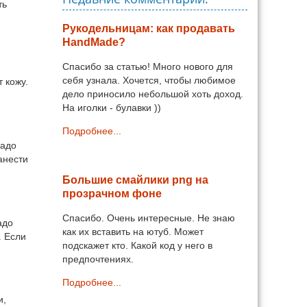
ть
Рукодельницам: как продавать
HandMade?
Спасибо за статью! Много нового для
себя узнала. Хочется, чтобы любимое
 кожу.
дело приносило небольшой хоть доход.
На иголки - булавки ))
Подробнее...
надо
анести
Большие смайлики png на
прозрачном фоне
Спасибо. Очень интересные. Не знаю
адо
как их вставить на ютуб. Может
. Если
подскажет кто. Какой код у него в
предпочтениях.
Подробнее...
и,