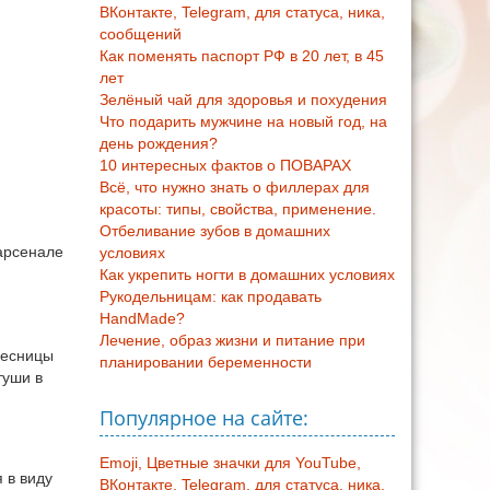
ВКонтакте, Telegram, для статуса, ника,
сообщений
Как поменять паспорт РФ в 20 лет, в 45
лет
Зелёный чай для здоровья и похудения
Что подарить мужчине на новый год, на
день рождения?
10 интересных фактов о ПОВАРАХ
Всё, что нужно знать о филлерах для
красоты: типы, свойства, применение.
Отбеливание зубов в домашних
 арсенале
условиях
Как укрепить ногти в домашних условиях
Рукодельницам: как продавать
HandMade?
Лечение, образ жизни и питание при
ресницы
планировании беременности
туши в
Популярное на сайте:
Emoji, Цветные значки для YouTube,
 в виду
ВКонтакте, Telegram, для статуса, ника,