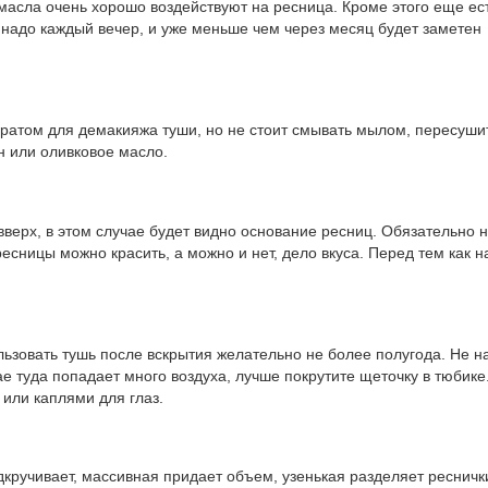
масла очень хорошо воздействуют на ресница. Кроме этого еще ес
 надо каждый вечер, и уже меньше чем через месяц будет заметен
ратом для демакияжа туши, но не стоит смывать мылом, пересушит
н или оливковое масло.
вверх, в этом случае будет видно основание ресниц. Обязательно 
ресницы можно красить, а можно и нет, дело вкуса. Перед тем как н
ьзовать тушь после вскрытия желательно не более полугода. Не н
чае туда попадает много воздуха, лучше покрутите щеточку в тюбике
 или каплями для глаз.
кручивает, массивная придает объем, узенькая разделяет ресничк