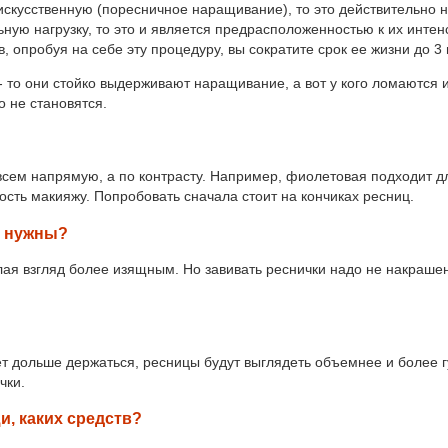
 искусственную (поресничное наращивание), то это действительно н
ьную нагрузку, то это и является предрасположенностью к их инте
 опробуя на себе эту процедуру, вы сократите срок ее жизни до 3
о- то они стойко выдерживают наращивание, а вот у кого ломаются 
о не становятся.
овсем напрямую, а по контрасту. Например, фиолетовая подходит д
ость макияжу. Попробовать сначала стоит на кончиках ресниц.
и нужны?
ая взгляд более изящным. Но завивать реснички надо не накраше
ет дольше держаться, ресницы будут выглядеть объемнее и более 
чки.
и, каких средств?