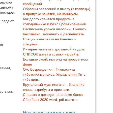
агрузка
сообщений
нсивному
Образцы заявлений в школу (в колледж)
 месяцев.
о пропуске занятий, на каникулы
Как долго хранятся продукты в
и редеют.
холодильнике и без? Сроки хранения
Расписание уроков шаблоны. Скачать
бесплатно, заполнить и распечатать
Специи - наклейки на баночки к
специям
ля
Интернет-аптеки с доставкой на дом.
СПИСОК аптек и ссылки на сайты
Большие смайлики png на прозрачном
фоне
нными,
Око Возрождения - Гимнастика
тибетских монахов. Упражнения Пять
тибетцев.
Брутальный мужчина это... Значение
слова, атрибуты и признаки
густыми.
Справка о доходах по форме банка
Сбербанк 2020 word, pdf скачать.
Недавние комментарии: