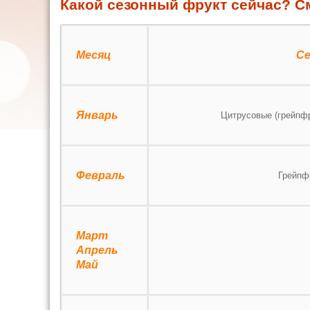
Какой сезонный фрукт сейчас? См
Месяц
Се
Январь
Цитрусовые (грейпфр
Февраль
Грейпф
Март
Апрель
Май