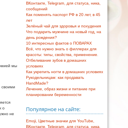
ВКонтакте, Telegram, для статуса, ника,
сообщений
Как поменять паспорт РФ в 20 лет, в 45
лет
Зелёный чай для здоровья и похудения
Что подарить мужчине на новый год, на
день рождения?
10 интересных фактов о ПОВАРАХ
Всё, что нужно знать о филлерах для
красоты: типы, свойства, применение.
Отбеливание зубов в домашних
номией мы
условиях
Как укрепить ногти в домашних условиях
Рукодельницам: как продавать
.
HandMade?
и своими
Лечение, образ жизни и питание при
планировании беременности
няется
Популярное на сайте:
ж о
ужно не
Emoji, Цветные значки для YouTube,
ВКонтакте, Telegram, для статуса, ника,