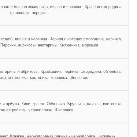
левая и лесная земляника, вишня и черешня. Красная смородина,
крыжовник, черника.
лесная), вишня и черешня. Чёрная и красная смородина, черника,
 Персики, абрикосы, нектарины. Княженика, морошка
ектарины и абрикосы. Крыжовник, черника, смородина, облепиха.
ика, княженика, костеника, морошка. Шиповник
 и арбузы. Киви, гранат. Облепиха. Брусника, клюква, костеника.
одная рябина - черноплодка, Шиповник
ранат. Клюква. Черноплодная рябина - черноплодка, шиповник