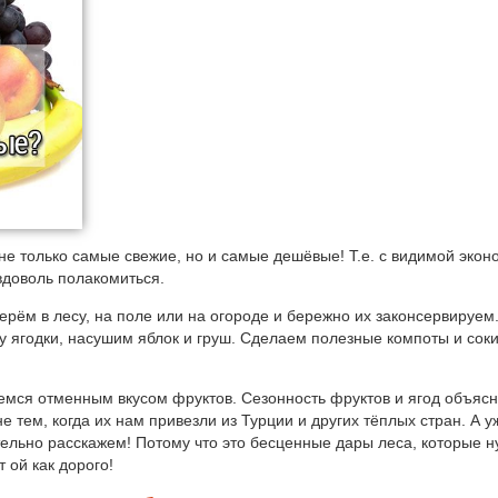
и не только самые свежие, но и самые дешёвые! Т.е. с видимой эко
вдоволь полакомиться.
ерём в лесу, на поле или на огороде и бережно их законсервируем
у ягодки, насушим яблок и груш. Сделаем полезные компоты и сок
мся отменным вкусом фруктов. Сезонность фруктов и ягод объяс
не тем, когда их нам привезли из Турции и других тёплых стран. А у
тельно расскажем! Потому что это бесценные дары леса, которые н
 ой как дорого!