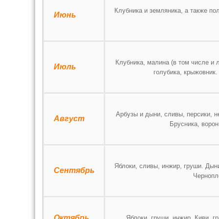
Клубника и земляника, а также по
Июнь
Клубника, малина (в том числе и 
Июль
голубика, крыжовник.
Арбузы и дыни, сливы, персики, н
Август
Брусника, ворон
Яблоки, сливы, инжир, груши. Дыни
Сентябрь
Чернопл
Октябрь
Яблоки, груши, инжир. Киви, г