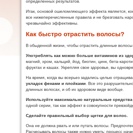
определенных результатов.
Итак, основой ошеломляющего эффекта является, кон
все нижеперечисленные правила и не брезговать нар
чрезвычайно эффективны.
Как быстро отрастить волосы?
В обыденной жизни, чтобы отрастить длинные волосы 
Употреблять как можно больше витаминов из здо
магний, хром, кальций, йод, биотин, цинк, бета-каро
фруктах и кашах. Укрепляя свое здоровье, вы одновр
На время, когда вы всерьез задались целью отращив
укладок фенами и плойками
. Все это разрушительно
длинных волосах, и об их здоровом виде вообще.
Используйте максимально натуральные средства 
одной серии, так как эффект в совокупности превзой
Сделайте правильный выбор щетки для волос.
Она не должна рвать и или путать волосы. Предпочт
Расчесывать волосы также нужно уметь: процесс начи