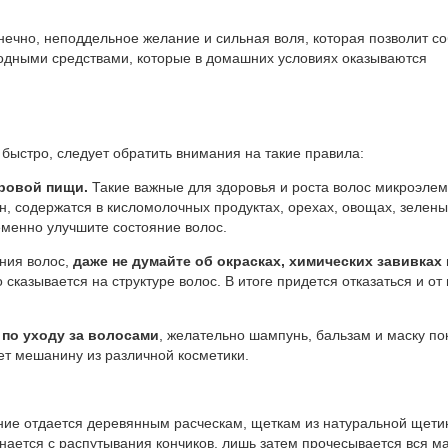
ечно, неподдельное желание и сильная воля, которая позволит с
одными средствами, которые в домашних условиях оказываются
быстро, следует обратить внимания на такие правила:
ровой пищи.
Такие важные для здоровья и роста волос микроэлем
тин, содержатся в кисломолочных продуктах, орехах, овощах, зелен
еменно улучшите состояние волос.
ания волос,
даже не думайте об окрасках, химических завивках 
 сказывается на структуре волос. В итоге придется отказаться и от
по уходу за волосами
, желательно шампунь, бальзам и маску по
дет мешанину из различной косметики.
ение отдается деревянным расческам, щеткам из натуральной щети
нается с распутывания кончиков, лишь затем прочесывается вся м