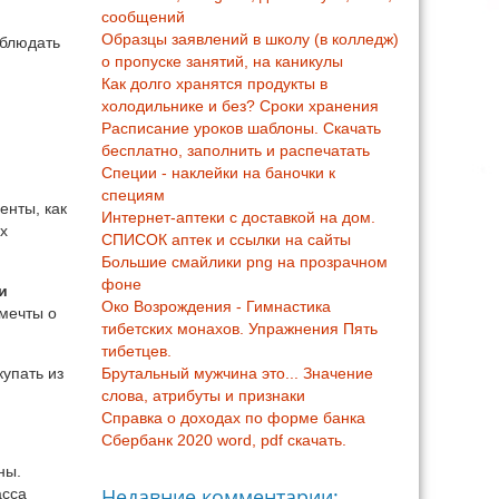
сообщений
Образцы заявлений в школу (в колледж)
облюдать
о пропуске занятий, на каникулы
Как долго хранятся продукты в
холодильнике и без? Сроки хранения
Расписание уроков шаблоны. Скачать
бесплатно, заполнить и распечатать
Специи - наклейки на баночки к
специям
енты, как
Интернет-аптеки с доставкой на дом.
ых
СПИСОК аптек и ссылки на сайты
Большие смайлики png на прозрачном
фоне
и
Око Возрождения - Гимнастика
 мечты о
тибетских монахов. Упражнения Пять
тибетцев.
Брутальный мужчина это... Значение
купать из
слова, атрибуты и признаки
Справка о доходах по форме банка
Сбербанк 2020 word, pdf скачать.
ны.
Недавние комментарии:
асса