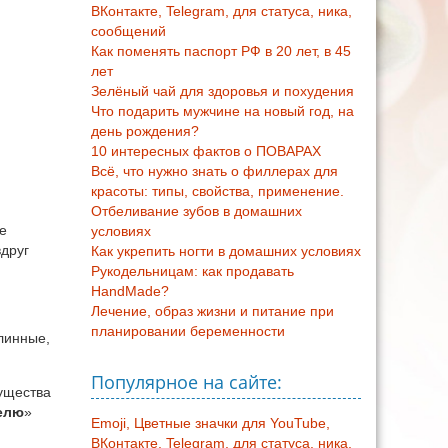
ВКонтакте, Telegram, для статуса, ника,
сообщений
Как поменять паспорт РФ в 20 лет, в 45
лет
Зелёный чай для здоровья и похудения
Что подарить мужчине на новый год, на
день рождения?
10 интересных фактов о ПОВАРАХ
Всё, что нужно знать о филлерах для
красоты: типы, свойства, применение.
Отбеливание зубов в домашних
е
условиях
вдруг
Как укрепить ногти в домашних условиях
Рукодельницам: как продавать
HandMade?
Лечение, образ жизни и питание при
планировании беременности
линные,
Популярное на сайте:
ущества
елю
»
Emoji, Цветные значки для YouTube,
ВКонтакте, Telegram, для статуса, ника,